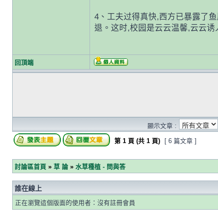
4、工夫过得真快,西方已暴露了鱼
退。这时,校园是云云温馨,云云诱
回頂端
顯示文章 :
第
1
頁 (共
1
頁)
[ 6 篇文章 ]
討論區首頁
»
草 論
»
水草種植 - 問與答
誰在線上
正在瀏覽這個版面的使用者：沒有註冊會員