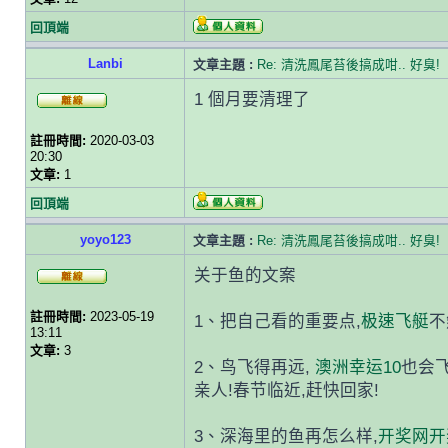
回頂端
Lanbi
文章主題 :
Re: 清洗鳳尾苔後搞成咁.. 好臭!
1 個月要清理了
註冊時間:
2020-03-03
20:30
文章:
1
回頂端
yoyo123
文章主題 :
Re: 清洗鳳尾苔後搞成咁.. 好臭!
关于鱼的文案
註冊時間:
2023-05-19
1、把自己看的重要点,
极速飞艇
不
13:11
文章:
3
2、鸟飞得再远,
澳洲幸运10
也会飞
亲人!春节临近,赶快回家!
3、深海里的鱼再怎么样,
开奖网开