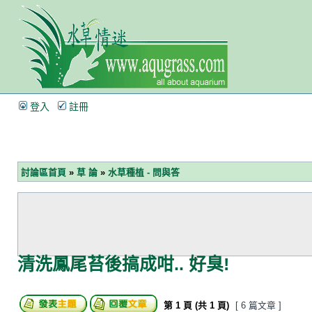
登入
註冊
討論區首頁
»
草 論
»
水草種植 - 問與答
清洗鳳尾苔後搞成咁.. 好臭!
第
1
頁 (共
1
頁)
[ 6 篇文章 ]