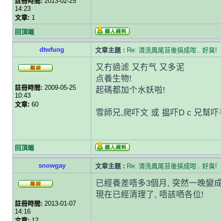
註冊時間:
2013-02-25
14:23
文章:
1
回頂端
dtwfung
文章主題 :
Re: 清洗鳳尾苔後搞成咁.. 好臭!
又冇過滤 又冇气 又多泥
点養生物!
註冊時間:
2009-05-25
起碼都加个水妖啦!
10:43
文章:
60
雪師兄,爬吓文 或 揾吓D c 兄幫吓
回頂端
snowgay
文章主題 :
Re: 清洗鳳尾苔後搞成咁.. 好臭!
已經養差唔多3個月, 突然一晚變成
現在已經清理了, 唔該哂各位!
註冊時間:
2013-01-07
14:16
文章:
12