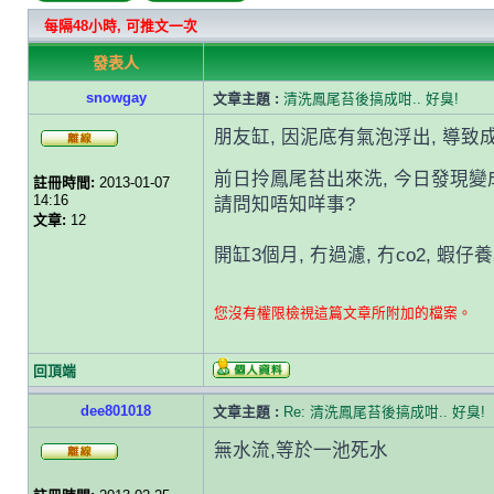
每隔48小時, 可推文一次
發表人
snowgay
文章主題 :
清洗鳳尾苔後搞成咁.. 好臭!
朋友缸, 因泥底有氣泡浮出, 導致
前日拎鳳尾苔出來洗, 今日發現
註冊時間:
2013-01-07
14:16
請問知唔知咩事?
文章:
12
開缸3個月, 冇過濾, 冇co2, 蝦仔
您沒有權限檢視這篇文章所附加的檔案。
回頂端
dee801018
文章主題 :
Re: 清洗鳳尾苔後搞成咁.. 好臭!
無水流,等於一池死水