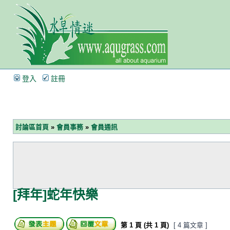
登入
註冊
討論區首頁
»
會員事務
»
會員通訊
[拜年]蛇年快樂
第
1
頁 (共
1
頁)
[ 4 篇文章 ]