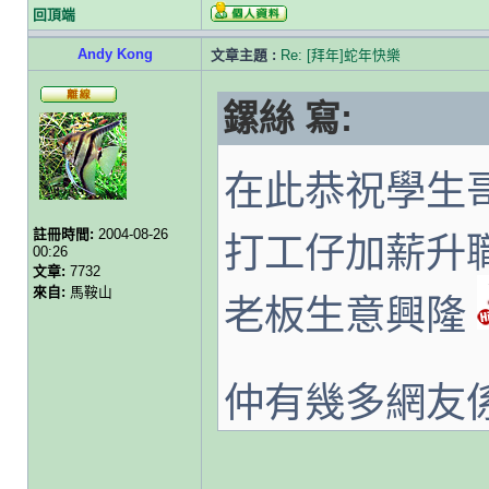
回頂端
Andy Kong
文章主題 :
Re: [拜年]蛇年快樂
鏍絲 寫:
在此恭祝學生
註冊時間:
2004-08-26
打工仔加薪升
00:26
文章:
7732
來自:
馬鞍山
老板生意興隆
仲有幾多網友