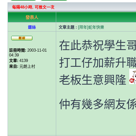
每隔48小時, 可推文一次
發表人
鏍絲
文章主題 :
[拜年]蛇年快樂
在此恭祝學生
註冊時間:
2003-11-01
04:39
打工仔加薪升
文章:
4139
來自:
元朗上村
老板生意興隆
仲有幾多網友