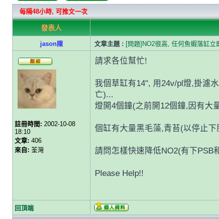
每隔48小時, 可推文一次
發表人
jason陳
文章主題 :
[問題]NO2很高, 任何魚蝦落缸立即
請求各位幫忙!
我個草缸有14", 用24v/pl燈,掛
亡)...
燈開4個鐘(之前開12個鐘,因有大量黑毛藻類,
註冊時間:
2002-10-08
個缸有大量黑毛藻,青苔(以停止下肥料)
18:10
文章:
406
來自:
荃灣
請問怎樣快速降低NO2(有下PSB和
Please Help!!
回頂端