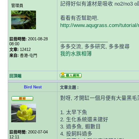
記得好似有濾材是吸收 no2/no3 
管理員
看看有否幫助吧.
http://www.aqugrass.com/tutorial/
註冊時間:
2001-08-28
_________________
08:00
多多交流, 多多研究, 多多搜尋
文章:
12412
我的水族相簿
來自:
香港-屯門
回頂端
Bird Nest
文章主題 :
對呀, 才開缸一個月便有大量黑毛
1. 太早下魚
2. 生化系統還未建好
3. 過多魚, 蝦數目
註冊時間:
2002-07-04
4. 投飼料過多
12:11