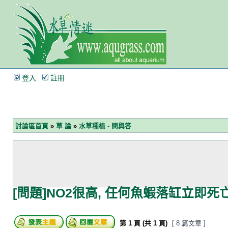
登入
註冊
討論區首頁
»
草 論
»
水草種植 - 問與答
[問題]NO2很高, 任何魚蝦落缸立即死亡!
第
1
頁 (共
1
頁)
[ 8 篇文章 ]