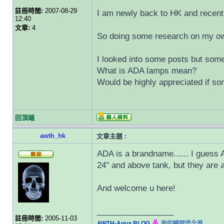
註冊時間:
2007-08-29
I am newly back to HK and recentl
12:40
文章:
4
So doing some research on my own
I looked into some posts but some 
What is ADA lamps mean?
Would be highly appreciated if s
回頂端
awth_hk
文章主題 :
ADA is a brandname...... I guess 
24" and above tank, but they are a
And welcome u here!
_________________
註冊時間:
2005-11-03
&
AWTH-Aqua BLOG
我的鯛琶堡全景