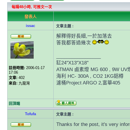
每隔48小時, 可推文一次
發表人
issac
文章主題 :
解釋得好長細,一於加落去
答我都答過幾次
_________________
缸24''X13''X18''
註冊時間:
2006-01-17
ATMAN 鹵素燈 MG 600 , 9W UV
17:06
海利 HC- 300A , CO2 1KG鋁樽
文章:
402
濾桶Project ARGO 2,富華405
來自:
九龍灣
回頂端
Tofufa
文章主題 :
Thanks for the post, it's very info