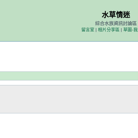
水草情迷
綜合水族資訊討論區
留言室
|
相片分享區
|
草圖-