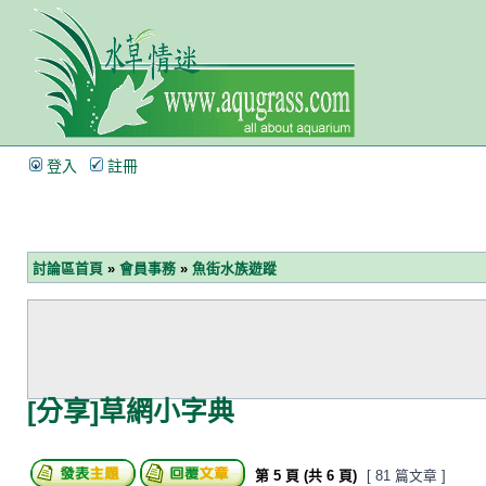
登入
註冊
討論區首頁
»
會員事務
»
魚街水族遊蹤
[分享]草網小字典
第
5
頁 (共
6
頁)
[ 81 篇文章 ]