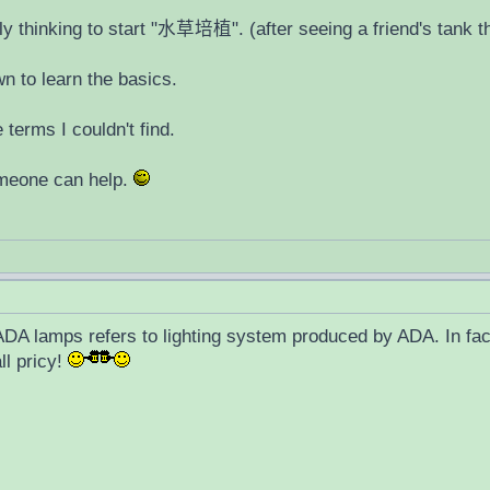
y thinking to start "水草培植". (after seeing a friend's tank t
 to learn the basics.
terms I couldn't find.
omeone can help.
ADA lamps refers to lighting system produced by ADA. In fact
ll pricy!