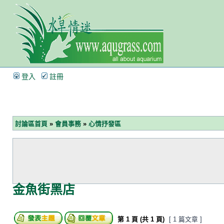
登入
註冊
討論區首頁
»
會員事務
»
心情抒發區
金魚街黑店
第
1
頁 (共
1
頁)
[ 1 篇文章 ]