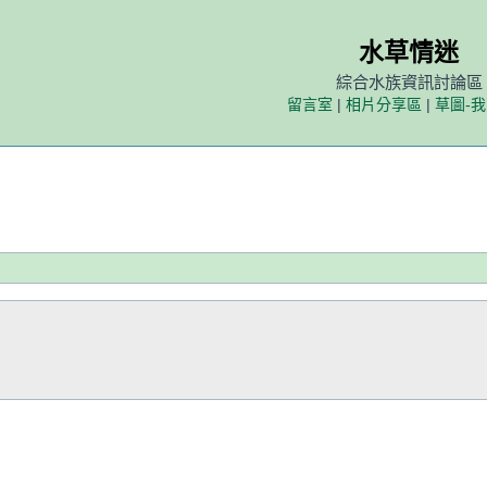
水草情迷
綜合水族資訊討論區
留言室
|
相片分享區
|
草圖-