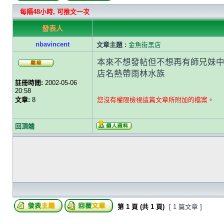
每隔48小時, 可推文一次
發表人
nbavincent
文章主題 :
金魚街黑店
本來不想發帖但不想再有師兄妹中伏
店名熱帶雨林水族
註冊時間:
2002-05-06
20:58
文章:
8
您沒有權限檢視這篇文章所附加的檔案。
回頂端
第
1
頁 (共
1
頁)
[ 1 篇文章 ]