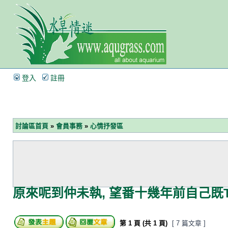
登入
註冊
討論區首頁
»
會員事務
»
心情抒發區
原來呢到仲未執, 望番十幾年前自己既T
第
1
頁 (共
1
頁)
[ 7 篇文章 ]