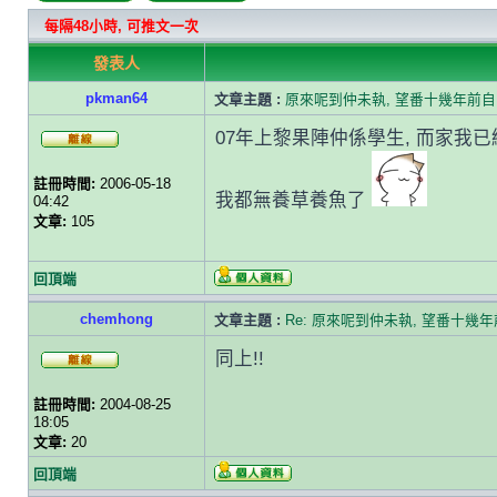
每隔48小時, 可推文一次
發表人
pkman64
文章主題 :
原來呢到仲未執, 望番十幾年前自
07年上黎果陣仲係學生, 而家我
註冊時間:
2006-05-18
我都無養草養魚了
04:42
文章:
105
回頂端
chemhong
文章主題 :
Re: 原來呢到仲未執, 望番十幾
同上!!
註冊時間:
2004-08-25
18:05
文章:
20
回頂端