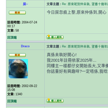
屎~
文章主題 :
Re: 原來呢到仲未執, 望番十幾
今日屎忽痕上黎,原來仲係到,開心
註冊時間:
2004-07-24
00:17
文章:
58
回頂端
Draco
文章主題 :
Re: 原來呢到仲未執, 望番十幾
真係未執好開心!
我2001年註冊依家2025年...
同樓主一樣都仔女開始長大,又準
你話重好有興趣咩?一定唔係,我
註冊時間:
2002-09-22
15:08
文章:
1340
回頂端