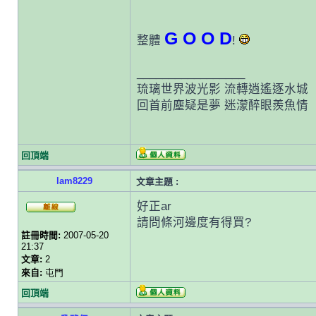
G O O D
整體
!
_________________
琉璃世界波光影 流轉逍遙逐水城
回首前塵疑是夢 迷濛醉眼羨魚情
回頂端
lam8229
文章主題 :
好正ar
請問條河邊度有得買?
註冊時間:
2007-05-20
21:37
文章:
2
來自:
屯門
回頂端