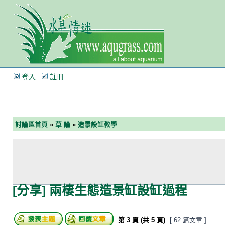
登入
註冊
討論區首頁
»
草 論
»
造景設缸教學
[分享] 兩棲生態造景缸設缸過程
第
3
頁 (共
5
頁)
[ 62 篇文章 ]