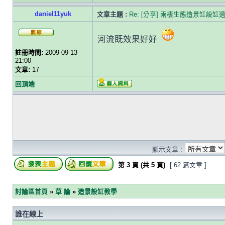
daniel11yuk
文章主題 :
Re: [分享] 兩棲生態造景缸設缸
河流既效果好好
註冊時間:
2009-09-13
21:00
文章:
17
回頂端
顯示文章 :
第
3
頁 (共
5
頁)
[ 62 篇文章 ]
討論區首頁
»
草 論
»
造景設缸教學
誰在線上