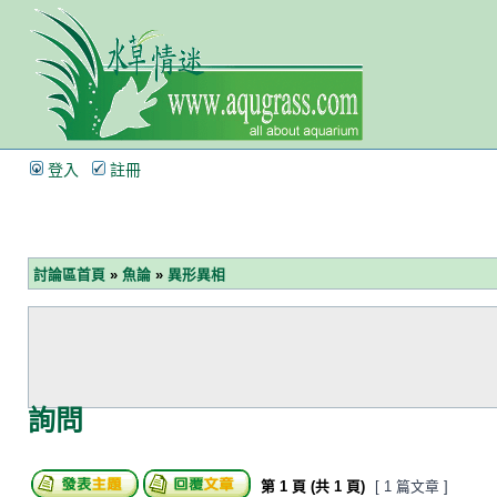
登入
註冊
討論區首頁
»
魚論
»
異形異相
詢問
第
1
頁 (共
1
頁)
[ 1 篇文章 ]