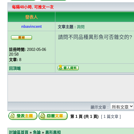
每隔48小時, 可推文一次
發表人
nbavincent
文章主題 :
詢問
請問不同品種異形魚可否雜交的?
註冊時間:
2002-05-06
20:58
文章:
8
回頂端
顯示文章 :
第
1
頁 (共
1
頁)
[ 1 篇文章 ]
討論區首頁
»
魚論
»
異形異相