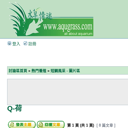
登入
註冊
討論區首頁
»
熱門養殖
»
短鯛風采 - 圖片區
Q-荷
第
1
頁 (共
1
頁)
[ 8 篇文章 ]