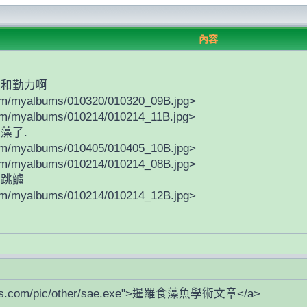
內容
順和勤力啊
om/myalbums/010320/010320_09B.jpg>
om/myalbums/010214/010214_11B.jpg>
藻了.
om/myalbums/010405/010405_10B.jpg>
om/myalbums/010214/010214_08B.jpg>
是跳鱸
om/myalbums/010214/010214_12B.jpg>
rass.com/pic/other/sae.exe">暹羅食藻魚學術文章</a>