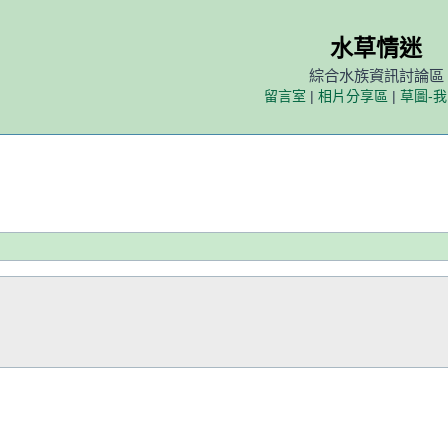
水草情迷
綜合水族資訊討論區
留言室
|
相片分享區
|
草圖-