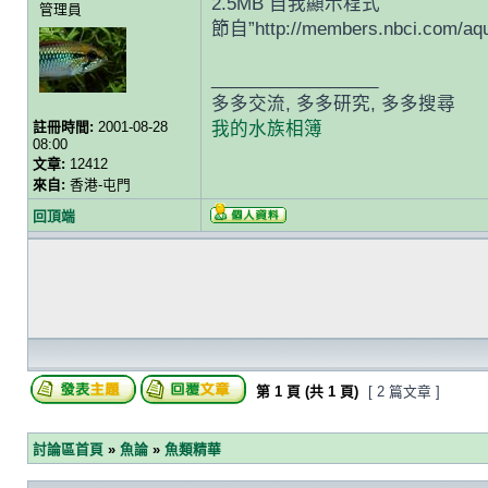
2.5MB 自我顯示程式
管理員
節自”http://members.nbci.com/aqu
_________________
多多交流, 多多研究, 多多搜尋
註冊時間:
2001-08-28
我的水族相簿
08:00
文章:
12412
來自:
香港-屯門
回頂端
第
1
頁 (共
1
頁)
[ 2 篇文章 ]
討論區首頁
»
魚論
»
魚類精華