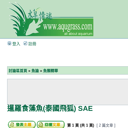
登入
註冊
討論區首頁
»
魚論
»
魚類精華
暹羅食藻魚(泰國飛狐) SAE
第
1
頁 (共
1
頁)
[ 2 篇文章 ]