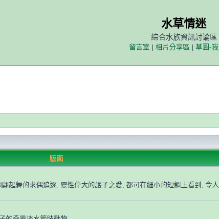
水草情迷
綜合水族資訊討論區
留言室
|
相片分享區
|
草圖-
版面
翩翩起舞的求偶追逐, 靈性偉大的護子之愛, 都可在細小的短鯛上看到, 令人
產子的奇異淡水節肢動物.