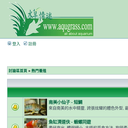
登入
註冊
討論區首頁
»
熱門養殖
南美小仙子 - 短鯛
來自南美的水中精靈, 誇張炫耀的體色外型, 
魚缸清道伕 - 蝦螺同遊
晝伏夜出, 體弱細小, 古怪的覓食方法, 抱卵