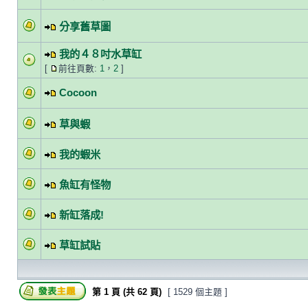
分享舊草圖
我的４８吋水草缸
[
前往頁數:
1
，
2
]
Cocoon
草與蝦
我的蝦米
魚缸有怪物
新缸落成!
草缸試貼
第
1
頁 (共
62
頁)
[ 1529 個主題 ]