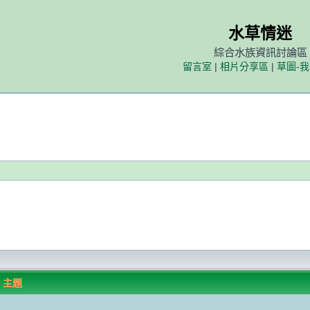
水草情迷
綜合水族資訊討論區
留言室
|
相片分享區
|
草圖-
主題