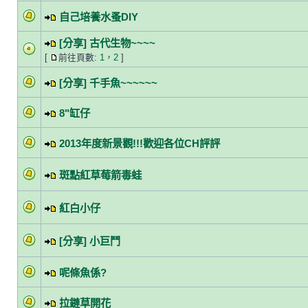
自己培養水蚤DIY
[分享] 古代生物~~~~
[
前往頁數:
1
，
2
]
[分享] 千手魚~~~~~~
8"缸仔
2013年度新景觀!!!歡迎各位CH評評
斑點紅草莓箭毒蛙
紅白小仔
[分享] 小巨鬥
呢條魚係?
拉鏈草開花