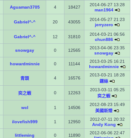
2014-06-27 13:28
Aguaman3705
4
18427
man1964
2014-05-27 21:23
Gabriel^-^
20
43055
jerryzero
2014-03-21 06:56
Gabriel^-^
12
31810
chun886
2013-04-06 23:35
snowgay
0
12565
snowgay
2013-03-25 16:21
howardminnie
0
11144
howardminnie
2013-03-21 18:28
4
16576
青頭
鏍絲
2013-03-11 05:25
0
12263
奕之蝦
奕之蝦
2012-08-23 15:49
wcl
1
14506
美國新燈
2012-07-11 20:32
ilovefish999
1
12950
Andy Kong
2012-06-06 22:47
littleming
0
11890