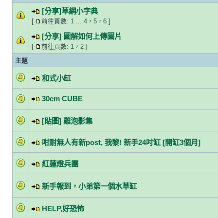
[分享]草網小字典
[
前往頁數:
1
...
4
，
5
，
6
]
[分享] 圖解如何上傳圖片
[
前往頁數:
1
，
2
]
主題
和式小缸
30cm CUBE
[貼圖] 雞泡影集
咁耐無人有新post, 我黎! 新手24吋缸 [開缸3個月]
紅蓮燈兵團
新手報到，小弟第一個水草缸
HELP,好恐怖