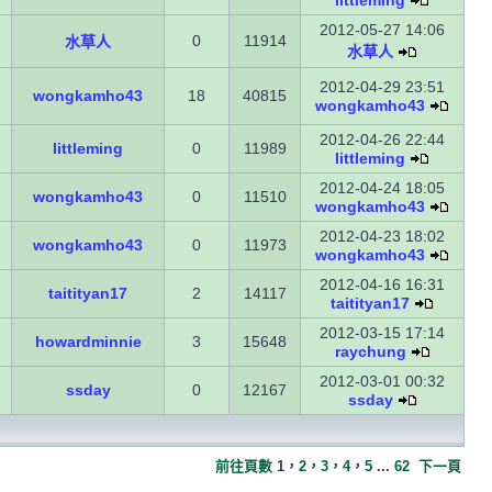
littleming
2012-05-27 14:06
0
11914
水草人
水草人
2012-04-29 23:51
wongkamho43
18
40815
wongkamho43
2012-04-26 22:44
littleming
0
11989
littleming
2012-04-24 18:05
wongkamho43
0
11510
wongkamho43
2012-04-23 18:02
wongkamho43
0
11973
wongkamho43
2012-04-16 16:31
taitityan17
2
14117
taitityan17
2012-03-15 17:14
howardminnie
3
15648
raychung
2012-03-01 00:32
ssday
0
12167
ssday
前往頁數
1
，
2
，
3
，
4
，
5
...
62
下一頁