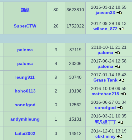
2015-03-12 18:55
80
3623810
鏍絲
jacson33
2012-09-29 19:13
SuperCTW
26
1752022
wilson_872
2018-10-11 21:21
paloma
3
37119
paloma
2017-06-24 12:58
paloma
4
23306
paloma
2017-01-14 16:43
leung911
9
30740
Grass Tank
2016-10-09 09:58
hoho0113
2
19198
mattchan218
2016-06-27 01:34
sonofgod
0
12562
sonofgod
2016-03-21 16:35
andymhleung
1
15131
阿凡達丁丁
2014-12-01 13:19
faifai2002
3
14912
ckktimmy