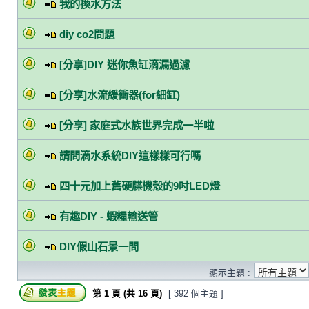
我的換水方法
diy co2問題
[分享]DIY 迷你魚缸滴漏過濾
[分享]水流緩衝器(for細缸)
[分享] 家庭式水族世界完成一半啦
請問滴水系統DIY這樣樣可行嗎
四十元加上舊硬牒機殼的9吋LED燈
有趣DIY - 蝦糧輸送管
DIY假山石景一問
顯示主題 :
第
1
頁 (共
16
頁)
[ 392 個主題 ]