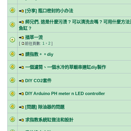
[分享] 瓶口密封的小办法
師兄們, 這是什麼污渍 ? 可以清洗去嗎 ? 可用什麼方法
魚缸 ?
插草一流
[
前往頁數:
1
，
2
]
請指教。。diy
一個濾筒、一個水冷的草蝦串連缸diy製作
DIY CO2套件
DIY Arduino PH meter n LED controller
[問題] 除油器的問題
求指教系統缸做法和設計