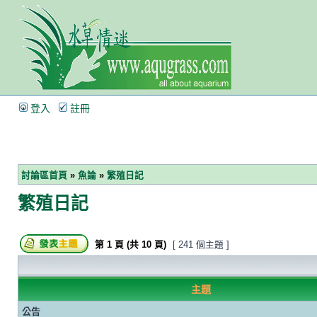
登入
註冊
討論區首頁
»
魚論
»
繁殖日記
繁殖日記
第
1
頁 (共
10
頁)
[ 241 個主題 ]
主題
公告