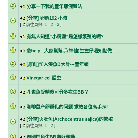
分享一下我的豐年蝦淺盤法
[分享] 卵孵192 小時
[
前往頁數:
1
，
2
，
3
]
有無人知道“小精靈”是怎樣繁殖的呢?
急help...大家幫幫手(神仙)生左仔唔知點做....
[原創]忙人湊魚B大計---豐年蝦
Vinegar eel 醋虫
孔雀魚受精後可分多次生BB？
咖啡鼠产卵孵化的问题 求教各位高手@!
[分享]火肚魚(Archocentrus sajica)的繁殖
[
前往頁數:
1
，
2
]
泰國鬥魚生BB啦好鷄動