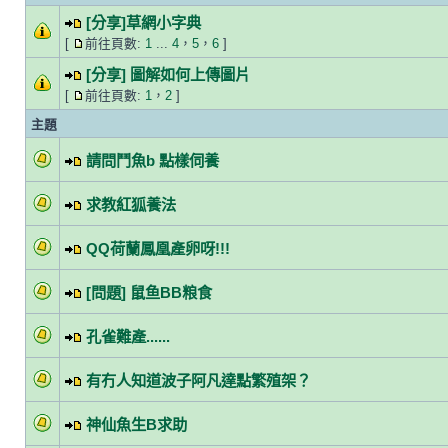
[分享]草網小字典
[
前往頁數:
1
...
4
，
5
，
6
]
[分享] 圖解如何上傳圖片
[
前往頁數:
1
，
2
]
主題
請問鬥魚b 點樣伺養
求教紅狐養法
QQ荷蘭鳳凰產卵呀!!!
[問題] 鼠鱼BB粮食
孔雀難產......
有冇人知道波子阿凡達點繁殖架？
神仙魚生B求助