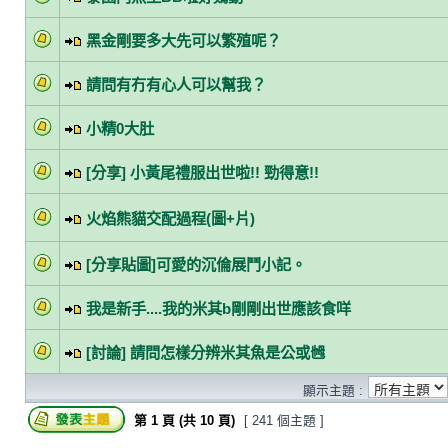
黑金剛要多大先可以繁殖呢？
請問有冇有心人可以幫我？
小精0大肚
[分享] 小黃尾禮服出世啦!! 勁得意!!
火焰熊貓交配過程(圖+片)
[分享貼圖]可愛的沉倫展鬥小記。
我是新手....我的米其b剛剛出世應該食咩
[討論] 請問怎樣分辨米其魚是公或乸
顯示主題 :
第
1
頁 (共
10
頁)
[ 241 個主題 ]