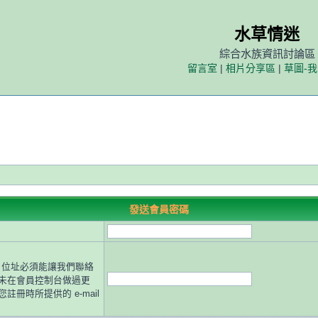
水草情迷
綜合水族資訊討論區
留言室
|
相片分享區
|
草圖-
發送會員密碼
il 位址必須能讓我們聯絡
未在會員控制台做過更
註冊時所提供的 e-mail