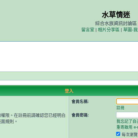
水草情迷
綜合水族資訊討論區
留言室
|
相片分享區
|
草圖-
登入
會員名稱:
註冊
的權限。在註冊前請確認您已經明白
會員密碼:
版面規則。
我忘記了自
重寄啟用 e-m
每次瀏覽