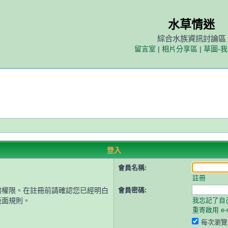
水草情迷
綜合水族資訊討論區
留言室
|
相片分享區
|
草圖-
登入
會員名稱:
註冊
的權限。在註冊前請確認您已經明白
會員密碼:
版面規則。
我忘記了自
重寄啟用 e-m
每次瀏覽