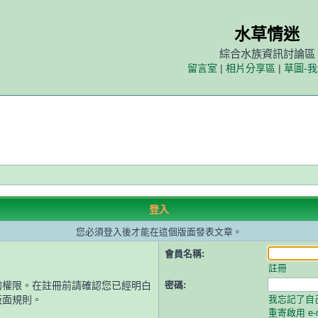
水草情迷
綜合水族資訊討論區
留言室
|
相片分享區
|
草圖-
登入
您必須登入後才能在這個版面發表文章。
會員名稱:
註冊
的權限。在註冊前請確認您已經明白
密碼:
版面規則。
我忘記了自
重寄啟用 e-m