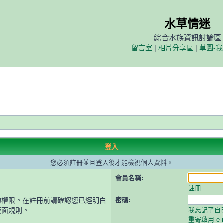
水草情迷
綜合水族資訊討論區
留言室
|
相片分享區
|
草圖-
登入
您必須註冊並且登入後才能檢視個人資料。
會員名稱:
註冊
的權限。在註冊前請確認您已經明白
密碼:
版面規則。
我忘記了自
重寄啟用 e-m