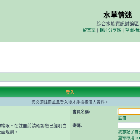
水草情迷
綜合水族資訊討論區
留言室
|
相片分享區
|
草圖-
登入
您必須註冊並且登入後才能檢視個人資料。
會員名稱:
註冊
的權限。在註冊前請確認您已經明白
密碼:
版面規則。
我忘記了自
重寄啟用 e-m