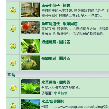
南美小仙子 - 短鯛
來自南美的水中精靈, 誇張炫耀的體色外型, 
都可在細小的短鯛上看到, 令人一見難忘.
魚缸清道伕 - 蝦螺同遊
晝伏夜出, 體弱細小, 古怪的覓食方法, 抱卵
背著重甲, 緩緩爬行, 清除障礙的軟體動物.
蝦螺雜照 - 圖片區
短鯛風采 - 圖片區
草 論
水草種植 - 問與答
有關水草種植問題發問區.
子版面:
水草精華
水草/造景圖片
例如：http://www.aqugrass.com/clip/img/23.