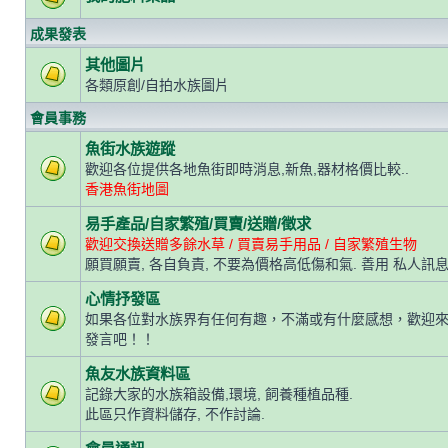
成果發表
其他圖片
各類原創/自拍水族圖片
會員事務
魚街水族遊蹤
歡迎各位提供各地魚街即時消息,新魚,器材格價比較..
香港魚街地圖
易手產品/自家繁殖/買賣/送贈/徵求
歡迎交換送贈多餘水草 / 買賣易手用品 / 自家繁殖生物
願買願賣, 各自負責, 不要為價格高低傷和氣. 善用 私人訊息
心情抒發區
如果各位對水族界有任何有趣，不滿或有什麼感想，歡迎
發言吧！！
魚友水族資料區
記錄大家的水族箱設備,環境, 飼養種植品種.
此區只作資料儲存, 不作討論.