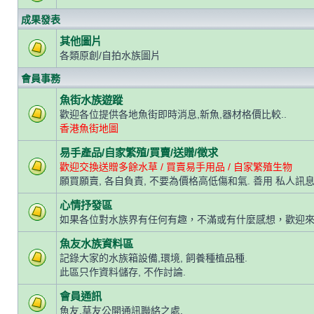
成果發表
其他圖片
各類原創/自拍水族圖片
會員事務
魚街水族遊蹤
歡迎各位提供各地魚街即時消息,新魚,器材格價比較..
香港魚街地圖
易手產品/自家繁殖/買賣/送贈/徵求
歡迎交換送贈多餘水草 / 買賣易手用品 / 自家繁殖生物
願買願賣, 各自負責, 不要為價格高低傷和氣. 善用 私人訊息
心情抒發區
如果各位對水族界有任何有趣，不滿或有什麼感想，歡迎
魚友水族資料區
記錄大家的水族箱設備,環境, 飼養種植品種.
此區只作資料儲存, 不作討論.
會員通訊
魚友,草友公開通訊聯絡之處.