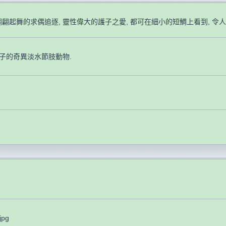
翩翩起舞的求偶追逐, 靈性偉大的護子之愛, 都可在細小的短鯛上看到, 令人
產子的奇異淡水節肢動物.
jpg