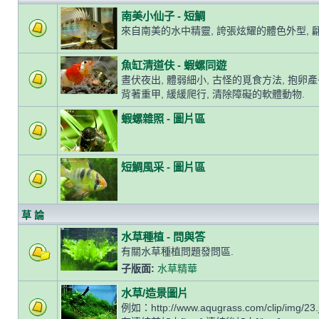
南美小仙子 - 短鯛
來自南美的水中精靈, 誇張炫耀的體色外型, 
魚缸清道伕 - 蝦螺同遊
晝伏夜出, 體弱細小, 古怪的覓食方法, 抱卵
背著重甲, 緩緩爬行, 清除障礙的軟體動物.
蝦螺雜照 - 圖片區
短鯛風采 - 圖片區
草 論
水草種植 - 問與答
有關水草種植問題發問區.
子版面:
水草精華
水草/造景圖片
例如：http://www.aqugrass.com/clip/img/23.