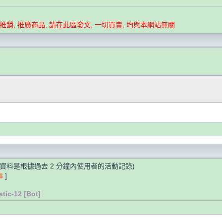
要推銷, 推廣商品, 請在此區發文, 一切買賣, 均與本網站無關
些資料是根據過去 2 分鐘內使用者的活動記錄)
6
]
stic-12 [Bot]