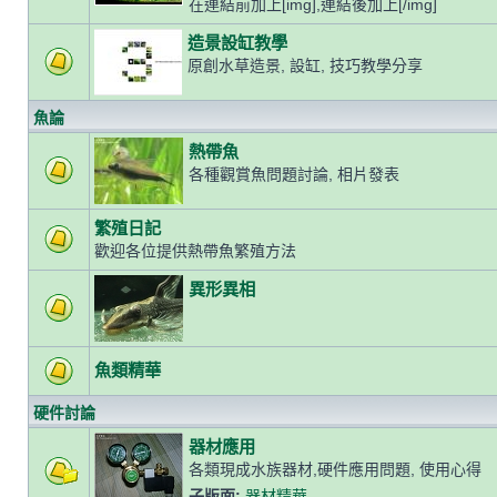
在連結前加上[img],連結後加上[/img]
造景設缸教學
原創水草造景, 設缸, 技巧教學分享
魚論
熱帶魚
各種觀賞魚問題討論, 相片發表
繁殖日記
歡迎各位提供熱帶魚繁殖方法
異形異相
魚類精華
硬件討論
器材應用
各類現成水族器材,硬件應用問題, 使用心得
子版面:
器材精華