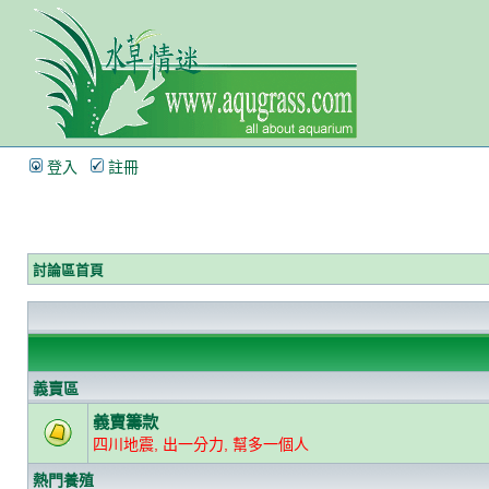
登入
註冊
討論區首頁
義賣區
義賣籌款
四川地震, 出一分力, 幫多一個人
熱門養殖