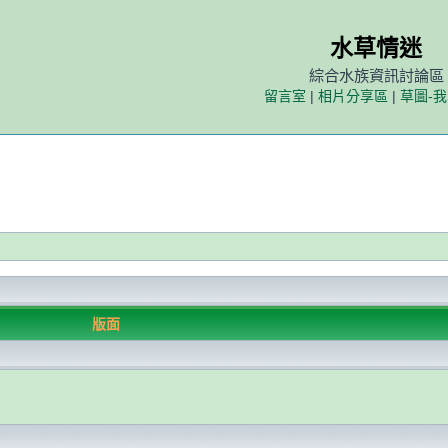
水草情迷
綜合水族資訊討論區
留言室
|
相片分享區
|
草圖-
版面