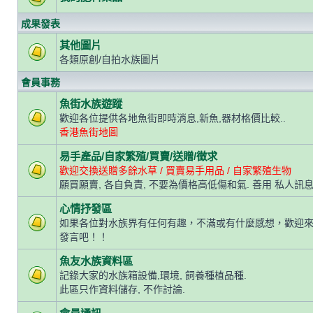
成果發表
其他圖片
各類原創/自拍水族圖片
會員事務
魚街水族遊蹤
歡迎各位提供各地魚街即時消息,新魚,器材格價比較..
香港魚街地圖
易手產品/自家繁殖/買賣/送贈/徵求
歡迎交換送贈多餘水草 / 買賣易手用品 / 自家繁殖生物
願買願賣, 各自負責, 不要為價格高低傷和氣. 善用 私人訊息
心情抒發區
如果各位對水族界有任何有趣，不滿或有什麼感想，歡迎
發言吧！！
魚友水族資料區
記錄大家的水族箱設備,環境, 飼養種植品種.
此區只作資料儲存, 不作討論.