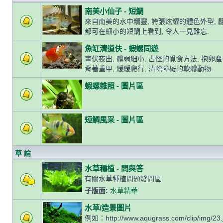
南美小仙子 - 短鯛
來自南美的水中精靈, 誇張炫耀的體色外型, 
都可在細小的短鯛上看到, 令人一見難忘.
魚缸清道伕 - 蝦螺同遊
晝伏夜出, 體弱細小, 古怪的覓食方法, 抱卵
背著重甲, 緩緩爬行, 清除障礙的軟體動物.
蝦螺雜照 - 圖片區
短鯛風采 - 圖片區
草 論
水草種植 - 問與答
有關水草種植問題發問區.
子版面:
水草精華
水草/造景圖片
例如：http://www.aqugrass.com/clip/img/23.