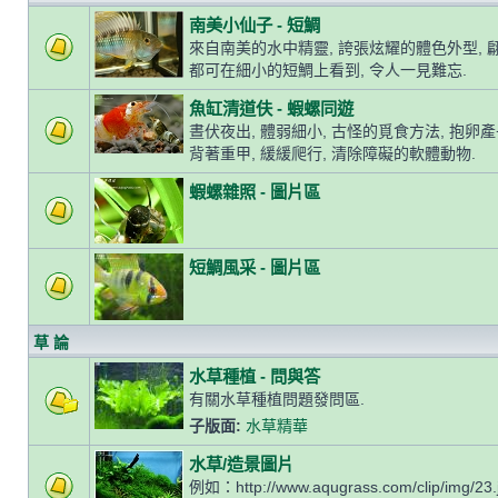
南美小仙子 - 短鯛
來自南美的水中精靈, 誇張炫耀的體色外型, 
都可在細小的短鯛上看到, 令人一見難忘.
魚缸清道伕 - 蝦螺同遊
晝伏夜出, 體弱細小, 古怪的覓食方法, 抱卵
背著重甲, 緩緩爬行, 清除障礙的軟體動物.
蝦螺雜照 - 圖片區
短鯛風采 - 圖片區
草 論
水草種植 - 問與答
有關水草種植問題發問區.
子版面:
水草精華
水草/造景圖片
例如：http://www.aqugrass.com/clip/img/23.