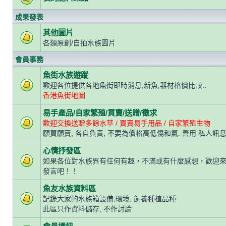
成果發表
其他圖片
各類原創/自拍水族圖片
會員事務
魚街水族遊蹤
歡迎各位提供各地魚街即時消息,新魚,器材格價比較..
香港魚街地圖
易手產品/自家繁殖/買賣/送贈/徵求
歡迎交換送贈多餘水草 / 買賣易手用品 / 自家繁殖生物
願買願賣, 各自負責, 不要為價格高低傷和氣. 善用 私人訊息
心情抒發區
如果各位對水族界有任何有趣，不滿或有什麼感想，歡迎
發言吧！！
魚友水族資料區
記錄大家的水族箱設備,環境, 飼養種植品種.
此區只作資料儲存, 不作討論.