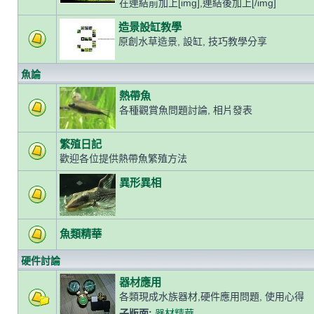
在連結前加上[img],連結後加上[/img]
造景設缸教學
原創水草造景, 設缸, 技巧教學分享
魚論
熱帶魚
各種觀賞魚問題討論, 相片發表
繁殖日記
歡迎各位提供熱帶魚繁殖方法
異形異相
魚類精華
硬件討論
器材應用
各類現成水族器材,硬件應用問題, 使用心得
子版面:
器材精華