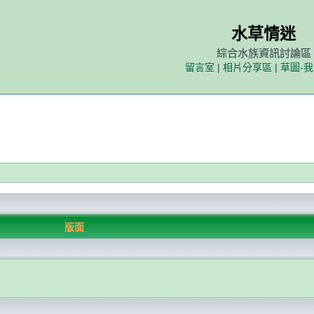
水草情迷
綜合水族資訊討論區
留言室
|
相片分享區
|
草圖-
版面