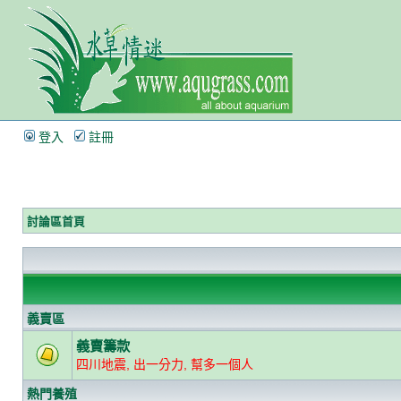
登入
註冊
討論區首頁
義賣區
義賣籌款
四川地震, 出一分力, 幫多一個人
熱門養殖