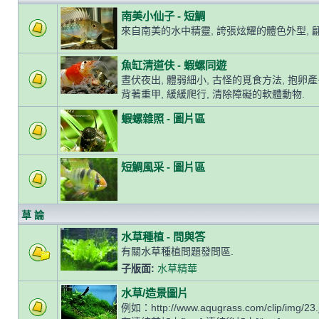
南美小仙子 - 短鯛
來自南美的水中精靈, 誇張炫耀的體色外型, 
魚缸清道伕 - 蝦螺同遊
晝伏夜出, 體弱細小, 古怪的覓食方法, 抱卵
背著重甲, 緩緩爬行, 清除障礙的軟體動物.
蝦螺雜照 - 圖片區
短鯛風采 - 圖片區
草 論
水草種植 - 問與答
有關水草種植問題發問區.
子版面:
水草精華
水草/造景圖片
例如：http://www.aqugrass.com/clip/img/23.