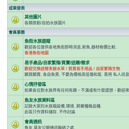
成果發表
其他圖片
各類原創/自拍水族圖片
會員事務
魚街水族遊蹤
歡迎各位提供各地魚街即時消息,新魚,器材格價比較..
香港魚街地圖
易手產品/自家繁殖/買賣/送贈/徵求
歡迎交換送贈多餘水草 / 買賣易手用品 / 自家繁殖生物
願買願賣, 各自負責, 不要為價格高低傷和氣. 善用 私人訊息
心情抒發區
如果各位對水族界有任何有趣，不滿或有什麼感想，歡迎
魚友水族資料區
記錄大家的水族箱設備,環境, 飼養種植品種.
此區只作資料儲存, 不作討論.
會員通訊
魚友,草友公開通訊聯絡之處.