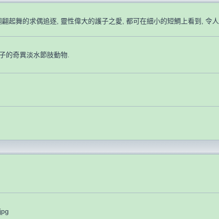
翩翩起舞的求偶追逐, 靈性偉大的護子之愛, 都可在細小的短鯛上看到, 令人
產子的奇異淡水節肢動物.
jpg