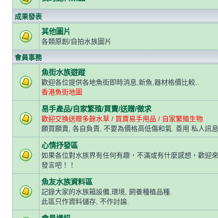
成果發表
其他圖片
各類原創/自拍水族圖片
會員事務
魚街水族遊蹤
歡迎各位提供各地魚街即時消息,新魚,器材格價比較..
香港魚街地圖
易手產品/自家繁殖/買賣/送贈/徵求
歡迎交換送贈多餘水草 / 買賣易手用品 / 自家繁殖生物
願買願賣, 各自負責, 不要為價格高低傷和氣. 善用 私人訊息
心情抒發區
如果各位對水族界有任何有趣，不滿或有什麼感想，歡迎
發言吧！！
魚友水族資料區
記錄大家的水族箱設備,環境, 飼養種植品種.
此區只作資料儲存, 不作討論.