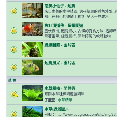
南美小仙子 - 短鯛
來自南美的水中精靈, 誇張炫耀的體色外型, 
都可在細小的短鯛上看到, 令人一見難忘.
魚缸清道伕 - 蝦螺同遊
晝伏夜出, 體弱細小, 古怪的覓食方法, 抱卵
背著重甲, 緩緩爬行, 清除障礙的軟體動物.
蝦螺雜照 - 圖片區
短鯛風采 - 圖片區
草 論
水草種植 - 問與答
有關水草種植問題發問區.
子版面:
水草精華
水草/造景圖片
例如：http://www.aqugrass.com/clip/img/23.