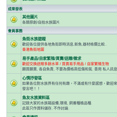
成果發表
其他圖片
各類原創/自拍水族圖片
會員事務
魚街水族遊蹤
歡迎各位提供各地魚街即時消息,新魚,器材格價比較..
香港魚街地圖
易手產品/自家繁殖/買賣/送贈/徵求
歡迎交換送贈多餘水草 / 買賣易手用品 / 自家繁殖生物
願買願賣, 各自負責, 不要為價格高低傷和氣. 善用 私人訊息
心情抒發區
如果各位對水族界有任何有趣，不滿或有什麼感想，歡迎
發言吧！！
魚友水族資料區
記錄大家的水族箱設備,環境, 飼養種植品種.
此區只作資料儲存, 不作討論.