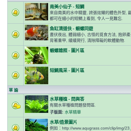
南美小仙子 - 短鯛
來自南美的水中精靈, 誇張炫耀的體色外型, 
都可在細小的短鯛上看到, 令人一見難忘.
魚缸清道伕 - 蝦螺同遊
晝伏夜出, 體弱細小, 古怪的覓食方法, 抱卵
背著重甲, 緩緩爬行, 清除障礙的軟體動物.
蝦螺雜照 - 圖片區
短鯛風采 - 圖片區
草 論
水草種植 - 問與答
有關水草種植問題發問區.
子版面:
水草精華
水草/造景圖片
例如：http://www.aqugrass.com/clip/img/23.