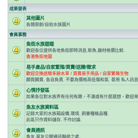
成果發表
其他圖片
各類原創/自拍水族圖片
會員事務
魚街水族遊蹤
歡迎各位提供各地魚街即時消息,新魚,器材格價比較..
香港魚街地圖
易手產品/自家繁殖/買賣/送贈/徵求
歡迎交換送贈多餘水草 / 買賣易手用品 / 自家繁殖生物
願買願賣, 各自負責, 不要為價格高低傷和氣. 善用 私人訊息
心情抒發區
如果各位對水族界有任何有趣，不滿或有什麼感想，歡迎
魚友水族資料區
記錄大家的水族箱設備,環境, 飼養種植品種.
此區只作資料儲存, 不作討論.
會員通訊
魚友,草友公開通訊聯絡之處.