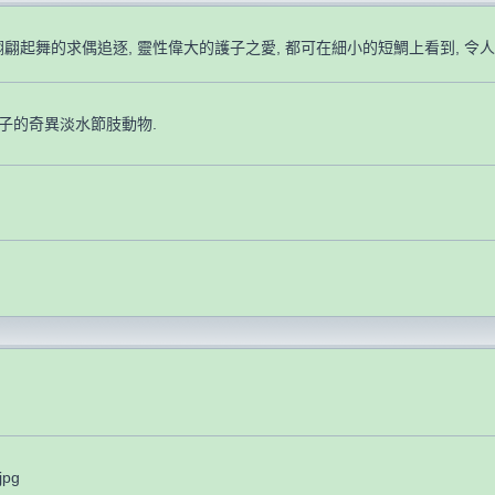
翩翩起舞的求偶追逐, 靈性偉大的護子之愛, 都可在細小的短鯛上看到, 令人
產子的奇異淡水節肢動物.
jpg