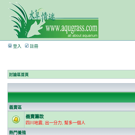
登入
註冊
討論區首頁
義賣區
義賣籌款
四川地震, 出一分力, 幫多一個人
熱門養殖