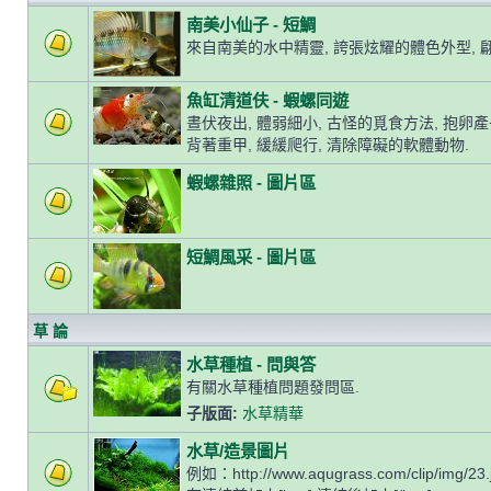
南美小仙子 - 短鯛
來自南美的水中精靈, 誇張炫耀的體色外型, 
魚缸清道伕 - 蝦螺同遊
晝伏夜出, 體弱細小, 古怪的覓食方法, 抱卵
背著重甲, 緩緩爬行, 清除障礙的軟體動物.
蝦螺雜照 - 圖片區
短鯛風采 - 圖片區
草 論
水草種植 - 問與答
有關水草種植問題發問區.
子版面:
水草精華
水草/造景圖片
例如：http://www.aqugrass.com/clip/img/23.