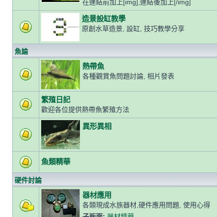
在連結前加上[img],連結後加上[/img]
造景設缸教學
原創水草造景, 設缸, 技巧教學分享
魚論
熱帶魚
各種觀賞魚問題討論, 相片發表
繁殖日記
歡迎各位提供熱帶魚繁殖方法
異形異相
魚類精華
硬件討論
器材應用
各類現成水族器材,硬件應用問題, 使用心得
子版面:
器材精華