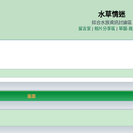
水草情迷
綜合水族資訊討論區
留言室
|
相片分享區
|
草圖-
版面