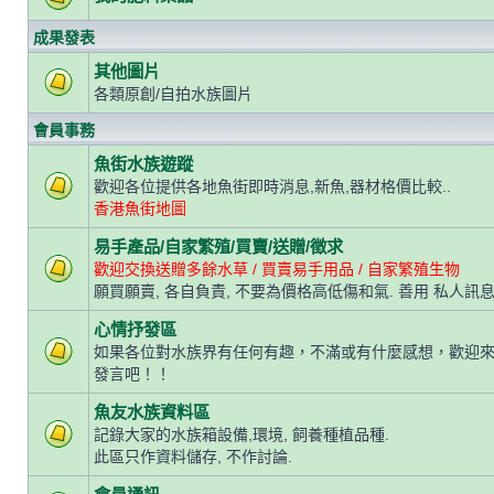
成果發表
其他圖片
各類原創/自拍水族圖片
會員事務
魚街水族遊蹤
歡迎各位提供各地魚街即時消息,新魚,器材格價比較..
香港魚街地圖
易手產品/自家繁殖/買賣/送贈/徵求
歡迎交換送贈多餘水草 / 買賣易手用品 / 自家繁殖生物
願買願賣, 各自負責, 不要為價格高低傷和氣. 善用 私人訊息
心情抒發區
如果各位對水族界有任何有趣，不滿或有什麼感想，歡迎
發言吧！！
魚友水族資料區
記錄大家的水族箱設備,環境, 飼養種植品種.
此區只作資料儲存, 不作討論.