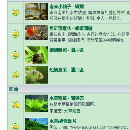
南美小仙子 - 短鯛
來自南美的水中精靈, 誇張炫耀的體色外型, 
都可在細小的短鯛上看到, 令人一見難忘.
魚缸清道伕 - 蝦螺同遊
晝伏夜出, 體弱細小, 古怪的覓食方法, 抱卵
背著重甲, 緩緩爬行, 清除障礙的軟體動物.
蝦螺雜照 - 圖片區
短鯛風采 - 圖片區
草 論
水草種植 - 問與答
有關水草種植問題發問區.
子版面:
水草精華
水草/造景圖片
例如：http://www.aqugrass.com/clip/img/23.