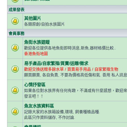
成果發表
其他圖片
各類原創/自拍水族圖片
會員事務
魚街水族遊蹤
歡迎各位提供各地魚街即時消息,新魚,器材格價比較..
香港魚街地圖
易手產品/自家繁殖/買賣/送贈/徵求
歡迎交換送贈多餘水草 / 買賣易手用品 / 自家繁殖生物
願買願賣, 各自負責, 不要為價格高低傷和氣. 善用 私人訊息
心情抒發區
如果各位對水族界有任何有趣，不滿或有什麼感想，歡迎
發言吧！！
魚友水族資料區
記錄大家的水族箱設備,環境, 飼養種植品種.
此區只作資料儲存, 不作討論.