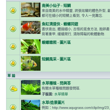
南美小仙子 - 短鯛
來自南美的水中精靈, 誇張炫耀的體色外型, 
都可在細小的短鯛上看到, 令人一見難忘.
魚缸清道伕 - 蝦螺同遊
晝伏夜出, 體弱細小, 古怪的覓食方法, 抱卵
背著重甲, 緩緩爬行, 清除障礙的軟體動物.
蝦螺雜照 - 圖片區
短鯛風采 - 圖片區
草 論
水草種植 - 問與答
有關水草種植問題發問區.
子版面:
水草精華
水草/造景圖片
例如：http://www.aqugrass.com/clip/img/23.