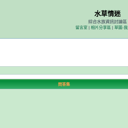
水草情迷
綜合水族資訊討論區
留言室
|
相片分享區
|
草圖-
問答集