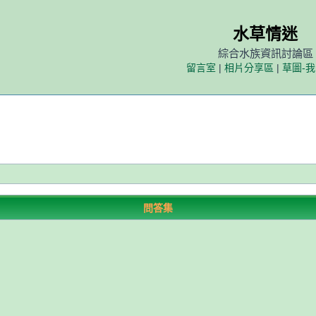
水草情迷
綜合水族資訊討論區
留言室
|
相片分享區
|
草圖-
問答集