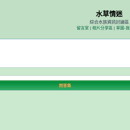
水草情迷
綜合水族資訊討論區
留言室
|
相片分享區
|
草圖-
問答集