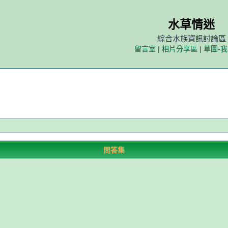
水草情迷
綜合水族資訊討論區
留言室
|
相片分享區
|
草圖-
問答集