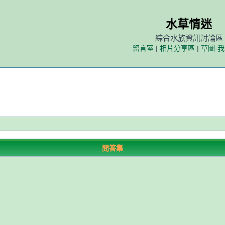
水草情迷
綜合水族資訊討論區
留言室
|
相片分享區
|
草圖-
問答集